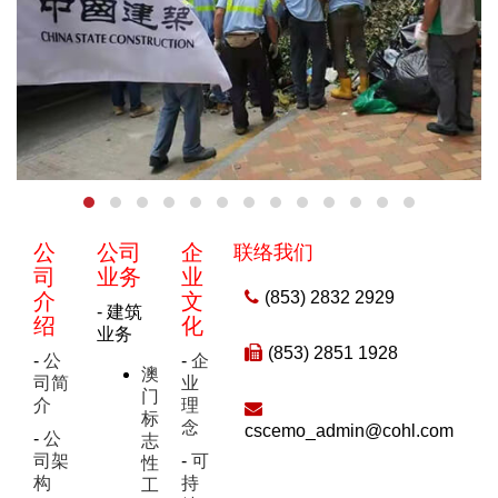
公
公司
企
联络我们
司
业务
业
(853) 2832 2929
介
文
- 建筑
绍
化
业务
(853) 2851 1928
-
公
-
企
澳
司简
业
门
介
理
标
念
cscemo_admin@cohl.com
-
公
志
司架
-
可
性
构
持
工