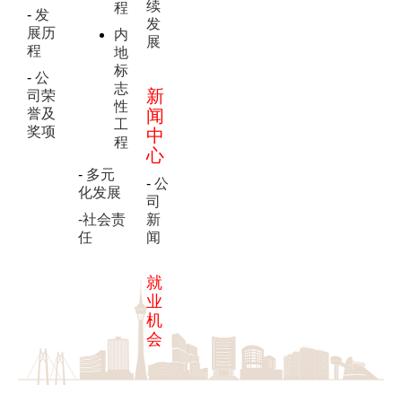
续
程
-
发
发
展历
内
展
程
地
标
-
公
志
新
司荣
性
誉及
闻
工
奖项
中
程
心
-
多元
-
公
化发展
司
-社会责
新
任
闻
就
业
机
会