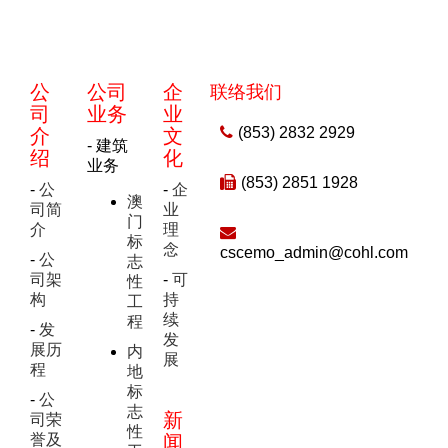
公
公司
企
联络我们
司
业务
业
(853) 2832 2929
介
文
- 建筑
绍
化
业务
(853) 2851 1928
-
公
-
企
澳
司简
业
门
介
理
标
念
cscemo_admin@cohl.com
-
公
志
司架
-
可
性
构
持
工
续
程
-
发
发
展历
内
展
程
地
标
-
公
志
新
司荣
性
誉及
闻