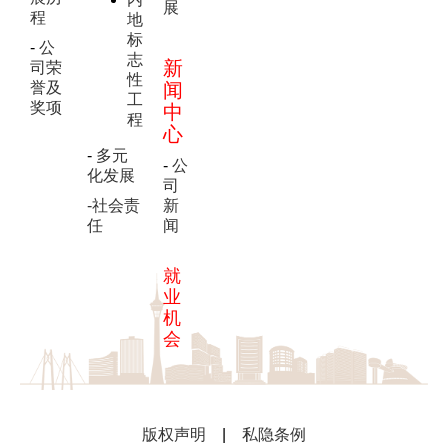
展
程
地
标
-
公
志
新
司荣
性
誉及
闻
工
奖项
中
程
心
-
多元
-
公
化发展
司
-社会责
新
任
闻
就
业
机
会
版权声明
|
私隐条例