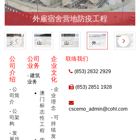
外雇宿舍营地防疫工程
天鸽台风抢险救灾
山竹台风抢险救灾义工队
山竹台风抢险救灾
外雇宿舍营地防疫工程
捐助防疫口罩
公
公司
企
联络我们
司
业务
业
(853) 2832 2929
介
文
- 建筑
绍
化
业务
(853) 2851 1928
-
公
-
企
澳
司简
业
门
介
理
标
念
cscemo_admin@cohl.com
-
公
志
司架
-
可
性
构
持
工
续
程
-
发
发
展历
内