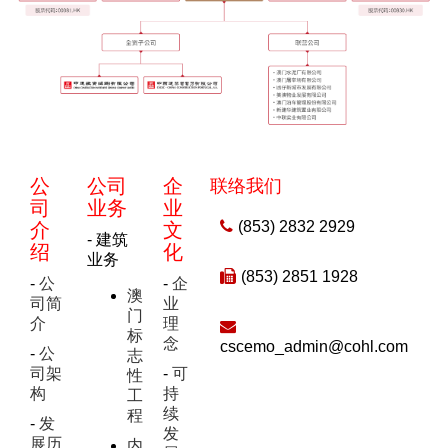
公
公司
企
联络我们
司
业务
业
(853) 2832 2929
介
文
- 建筑
绍
化
业务
(853) 2851 1928
-
公
-
企
澳
司简
业
门
介
理
标
念
cscemo_admin@cohl.com
-
公
志
司架
-
可
性
构
持
工
续
程
-
发
发
展历
内