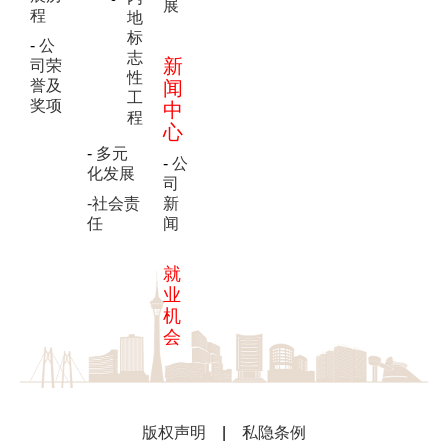
展
程
地
标
-
公
志
新
司荣
性
誉及
闻
工
奖项
中
程
心
-
多元
-
公
化发展
司
-社会责
新
任
闻
就
业
机
会
版权声明
|
私隐条例