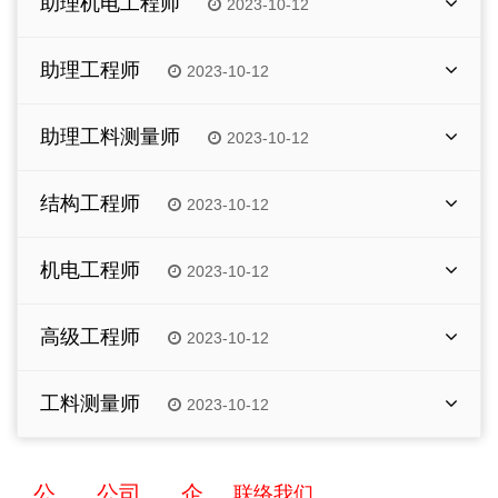
助理机电工程师
2023-10-12
大学专科以及上建筑工程相关专业毕业
负责管理地盘一切安全工作(包括地盘巡查、报
中英文水平良好
告、协助及执行安全工作及文件处理)
工作职责和要求：
助理工程师
2023-10-12
具有5年及以上建筑工程施工管理经验
编制并执行地盘<安全计划>定期检讨运行情况
协助机电工程师负责地盘机电工程施工技术及管
熟悉P6及一般计算机软件的操作
具备职业安全及健康学位或高级文凭学历，持有
理等工作
工作职责和要求：
澳门安全督导员牌
助理工料测量师
2023-10-12
建筑机电工程相关专业大学或以上学历
协助工程师负责地盘施工技术及管理等工作
5年或以上建筑安全管理工作经验者优先
熟练使用WINDOWS MS OFFICE和AUTOCAD
工作职责和要求：
福利
建筑工程相关专业大学或以上学历
经验较少者将安排助理安全主任职位
计算机操作
结构工程师
2023-10-12
熟练使用WINDOWS MS OFFICE和AUTOCAD
协助工料测量师处理地盘成本控制及预算、物料
保证花红及年终花红
计算机操作
采购及报价等工作
工作职责和要求：
每年16天大假
机电工程师
福利
福利
2023-10-12
工料测量或相关专业大学或以上学历
负责地盘结构工程的计算并制定详细的施工方桉
提供午餐津贴，交通津贴，团体医疗及牙医保
熟练使用WINDOWS、 MS OFFICE计算机操作
险，公积金
保证花红及年终花红
保证花红及年终花红
工作职责和要求：
福利
协助地盘代表促进结构工程进度，使质量管理与
高级工程师
2023-10-12
施工进度紧密结合起来
每年16天大假
每年16天大假
负责地盘机电工程施工工作，须配合大量图纸、
保证花红及年终花红
具备土木/结构工程相关专业大学学位，中英文
物料、文件处理
提供午餐津贴，交通津贴，团体医疗及牙医保
提供午餐津贴，交通津贴，团体医疗及牙医保
工作职责和要求：
福利
以上职位仅招聘澳门本地居民
每年16天大假
水准良好
险，公积金
险，公积金
工料测量师
2023-10-12
处理地盘大量临时电计划、检测
应征者必须持有有效澳门居民身份证，请将履历并注
负责部分项目结构施工图纸的审核及设计工作
提供午餐津贴，交通津贴，团体医疗及牙医保
保证花红及年终花红
5年或以上相关工作经验
明应征职位、要求待遇、联络电话，连同本人身份证
具建筑机电工程大学专科或以上学历，5年或以
险，公积金
工作职责和要求：
建筑工程相关专业大学学位，中英文水准良好
每年16天大假
副本、近照，电邮至
hr.macau@cohl.com
；查询电话
上相关工作经验
以上职位仅招聘澳门本地居民
以上职位仅招聘澳门本地居民
8398 0131。
5年或以上相关工作经验
负责承包商、分判商及业主每日行政上工作 (包
提供午餐津贴，交通津贴，团体医疗及牙医保
公
公司
企
联络我们