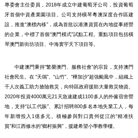
專委會主任委員，2018年成立中建葡萄牙公司，投資葡萄
牙首個中資產業園項目。公司支持橫琴粵澳深度合作區建
設，推進“澳標內移”，成為首批以港澳資質在內地從事經營
的企業，中標了首個“澳門模式”試點工程。重點項目包括橫
琴澳門新街坊項目、中海寰宇天下項目等。
中建澳門秉持“繁榮澳門、服務社會”的宗旨，支持澳門
社會民生。在 “天鴿”、“山竹”、“樺加沙”超強颱風中，組織上
千人次義工助力搶險救災，向特區政府援助大量救災物資。
2020年投資4000萬元21天急速建成1100多人的外僱宿舍營
地，支持“以工代賑”、累計招聘800多名本地失業工人，每
年新增投入1億多元。積極參與對口貴州從江的“精准扶
貧”和江西修水的“鄉村振興”，援建希望小學教學樓。